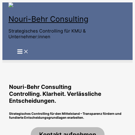
Zum
Inhalt
springen
Nouri-Behr Consulting
Strategisches Controlling für KMU &
Unternehmer:innen
Nouri-Behr Consulting
Controlling. Klarheit. Verlässliche
Entscheidungen.
Strategisches Controlling für den Mittelstand – Transparenz fördern und
fundierte Entscheidungsgrundlagen
erarbeiten
.
Kontakt aufnehmen